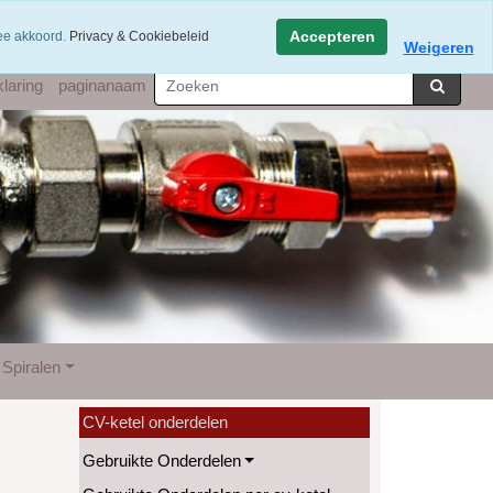
hatsapp 06-49141184
Accepteren
mee akkoord.
Privacy & Cookiebeleid
Weigeren
laring
paginanaam
Spiralen
CV-ketel onderdelen
Gebruikte Onderdelen