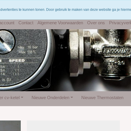
Gratis verzending vanaf €75
W
advertenties te kunnen tonen. Door gebruik te maken van deze website ga je hier
 account
Contact
Algemene Voorwaarden
Over ons
Privacyverk
r cv-ketel
Nieuwe Onderdelen
Nieuwe Thermostaten