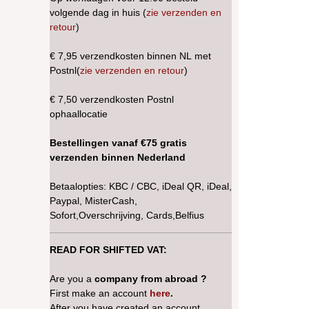
volgende dag in huis (
zie verzenden en
retour
)
€ 7,95 verzendkosten binnen NL met
Postnl(
zie verzenden en retour
)
€ 7,50 verzendkosten Postnl
ophaallocatie
Bestellingen vanaf €75 gratis
verzenden binnen Nederland
Betaalopties: KBC / CBC, iDeal QR, iDeal,
Paypal, MisterCash,
Sofort,Overschrijving, Cards,Belfius
READ FOR SHIFTED VAT:
Are you a
company from abroad ?
First make an account
here
.
After you have created an account