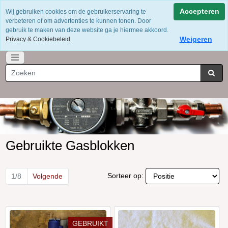
Voor 12 uur besteld = dezelfde dag verzonden
Accepteren
Wij gebruiken cookies om de gebruikerservaring te
Gratis verzending vanaf €75
verbeteren of om advertenties te kunnen tonen. Door
Whatsapp 06-49141184
gebruik te maken van deze website ga je hiermee akkoord.
Weigeren
Privacy & Cookiebeleid
Gebruikte Gasblokken
Sorteer op:
1/8
Volgende
GEBRUIKT