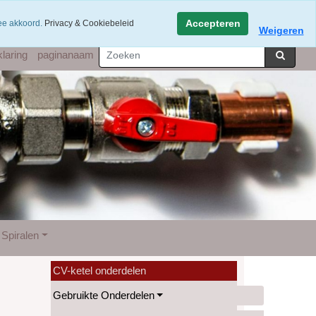
hatsapp 06-49141184
Accepteren
mee akkoord.
Privacy & Cookiebeleid
Weigeren
laring
paginanaam
Spiralen
CV-ketel onderdelen
Gebruikte Onderdelen