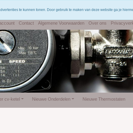
Gratis verzending vanaf €75
W
advertenties te kunnen tonen. Door gebruik te maken van deze website ga je hier
 account
Contact
Algemene Voorwaarden
Over ons
Privacyverk
r cv-ketel
Nieuwe Onderdelen
Nieuwe Thermostaten