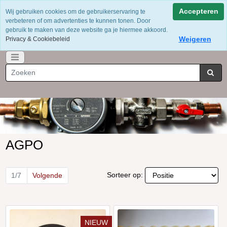
Voor 12 uur besteld = dezelfde dag verzonden
Accepteren
Wij gebruiken cookies om de gebruikerservaring te
Gratis verzending vanaf €75
verbeteren of om advertenties te kunnen tonen. Door
Whatsapp 06-49141184
gebruik te maken van deze website ga je hiermee akkoord.
Weigeren
Privacy & Cookiebeleid
AGPO
Sorteer op:
1/7
Volgende
NIEUW