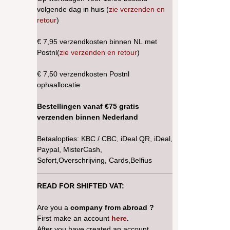
volgende dag in huis (
zie verzenden en
retour
)
€ 7,95 verzendkosten binnen NL met
Postnl(
zie verzenden en retour
)
€ 7,50 verzendkosten Postnl
ophaallocatie
Bestellingen vanaf €75 gratis
verzenden binnen Nederland
Betaalopties: KBC / CBC, iDeal QR, iDeal,
Paypal, MisterCash,
Sofort,Overschrijving, Cards,Belfius
READ FOR SHIFTED VAT:
Are you a
company from abroad ?
First make an account
here
.
After you have created an account