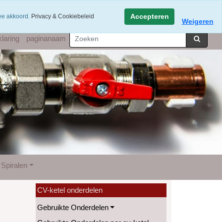
hatsapp 06-49141184
Accepteren
mee akkoord.
Privacy & Cookiebeleid
Weigeren
laring
paginanaam
Spiralen
CV-ketel onderdelen
Gebruikte Onderdelen