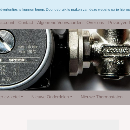
Gratis verzending vanaf €75
W
advertenties te kunnen tonen. Door gebruik te maken van deze website ga je hier
 account
Contact
Algemene Voorwaarden
Over ons
Privacyverk
r cv-ketel
Nieuwe Onderdelen
Nieuwe Thermostaten