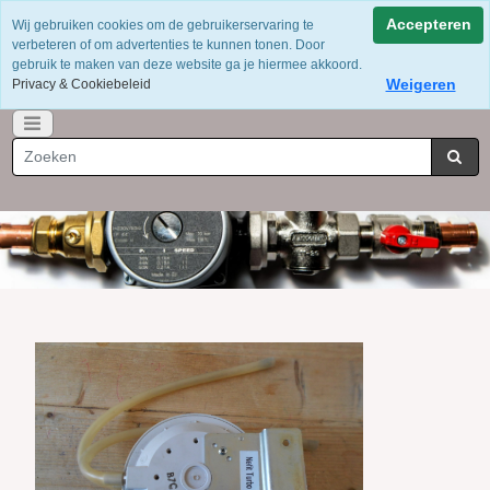
Voor 12 uur besteld = dezelfde dag verzonden
Accepteren
Wij gebruiken cookies om de gebruikerservaring te
Gratis verzending vanaf €75
verbeteren of om advertenties te kunnen tonen. Door
Whatsapp 06-49141184
gebruik te maken van deze website ga je hiermee akkoord.
Weigeren
Privacy & Cookiebeleid